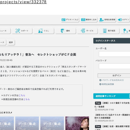
p/projects/view/332378