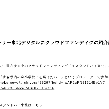
ーリー東北デジタルにクラウドファンディグの紹介
で、現在参加中のクラウドファンディング「＃スタンドバイ東北」
「青森県内の全小学校にを届けたい！」というプロジェクトで参加
tohoku.news/archives/46529?fbclid=IwAR2uPN51314Eb1V7-
54Cx3rJiN-Wf5IBOfZ_T6r7zA
スタンドバイ東北はこちら